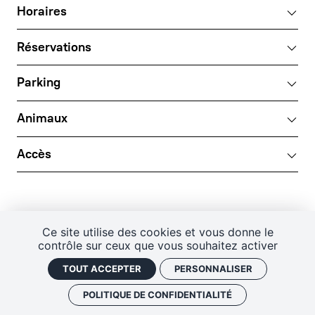
Horaires
Réservations
Parking
Animaux
Accès
Ce site utilise des cookies et vous donne le
LE BOIS DES CHAMBRES
contrôle sur ceux que vous souhaitez activer
DOMAINE RÉGIONAL DE CHAUMONT-SUR-LOIRE
41150 CHAUMONT-SUR-LOIRE
TOUT ACCEPTER
PERSONNALISER
LIVRET D'ACCUEIL
SITE DU DOMAINE
MENTIONS LÉGALES
POLITIQUE DE CONFIDENTIALITÉ
GESTION DES COOKIES
PLAN DE SITE
POLITIQUE DE CONFIDENTIALITÉ