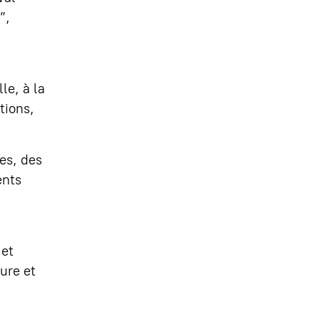
”,
a
e, à la
tions,
́es, des
ents
 et
ture et