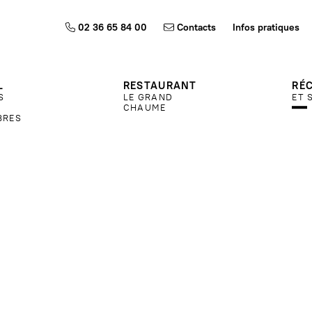
02 36 65 84 00
Contacts
Infos pratiques
L
RESTAURANT
RÉ
S
LE GRAND
ET 
CHAUME
BRES